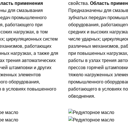
ласть применения
свойства.
Область примен
ены для смазывания
Предназначены для смазы
редач промышленного
зубчатых передач промышл
я, работающего при
оборудования, работающег
соких нагрузках, в том
средних и высоких нагрузка
ых; циркуляционных систем
числе ударных; циркуляцио
еханизмов, работающих
различных механизмов, ра
ных нагрузках, а также для
при повышенных нагрузках,
лах трения автоматических
работы в узлах трения авт
ячей штамповки и других
прессов горячей штамповки
уженных элементов
тяжело нагруженных элеме
го оборудования,
промышленного оборудова
 в условиях повышенного
работающего в условиях п
обводнения.