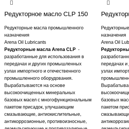
Редукторное масло CLP 150
Редуктор
Редукторные масла промышленного
Редукторны
назначения
назначения
Arena Oil Lubricants
Arena Oil Lub
Редукторные масла Arena CLP
-
Редукторны
разработанные для использования в
разработанн
передачах и других промышленных
передачах и
узлах импортного и отечественного
узлах импорт
промышленного оборудования.
промышленно
Вырабатываются на основе
Вырабатываю
высокоочищенных минеральных
высокоочищ
базовых масел с многофункциональным
базовых мас
пакетом присадок, улучшающим
пакетом при
смазывающие, антиокислительные,
смазывающие
антикоррозионные, противоизносные,
антикоррози
деэмульгирующие и противозадирные
деэмульгиру