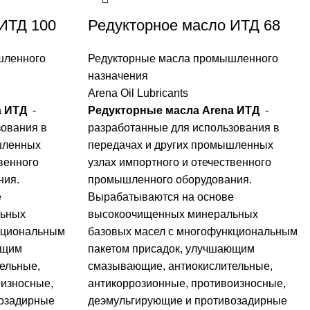
ИТД 100
Редукторное масло ИТД 68
шленного
Редукторные масла промышленного
назначения
Arena Oil Lubricants
a ИТД
-
Редукторные масла Arena ИТД
-
зования в
разработанные для использования в
шленных
передачах и других промышленных
венного
узлах импортного и отечественного
ния.
промышленного оборудования.
е
Вырабатываются на основе
льных
высокоочищенных минеральных
кциональным
базовых масел с многофункциональным
ющим
пакетом присадок, улучшающим
ельные,
смазывающие, антиокислительные,
оизносные,
антикоррозионные, противоизносные,
возадирные
деэмульгирующие и противозадирные