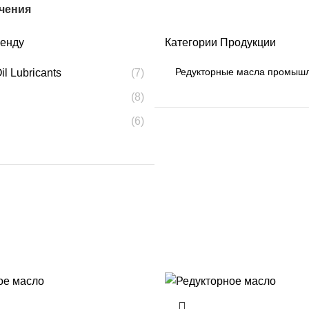
чения
ренду
Категории Продукции
il Lubricants
(7)
(8)
(6)