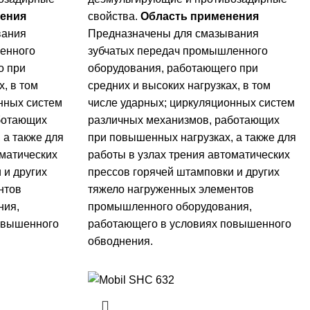
ения
свойства.
Область применения
вания
Предназначены для смазывания
енного
зубчатых передач промышленного
о при
оборудования, работающего при
х, в том
средних и высоких нагрузках, в том
нных систем
числе ударных; циркуляционных систем
ботающих
различных механизмов, работающих
 а также для
при повышенных нагрузках, а также для
оматических
работы в узлах трения автоматических
 и других
прессов горячей штамповки и других
нтов
тяжело нагруженных элементов
ния,
промышленного оборудования,
овышенного
работающего в условиях повышенного
обводнения.