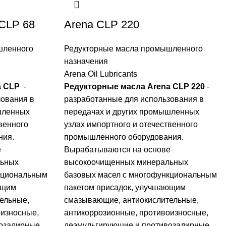
CLP 68
Arena CLP 220
шленного
Редукторные масла промышленного
назначения
Arena Oil Lubricants
a CLP
-
Редукторные масла Arena CLP 220
-
зования в
разработанные для использования в
шленных
передачах и других промышленных
венного
узлах импортного и отечественного
ния.
промышленного оборудования.
е
Вырабатываются на основе
льных
высокоочищенных минеральных
кциональным
базовых масел с многофункциональным
ющим
пакетом присадок, улучшающим
ельные,
смазывающие, антиокислительные,
оизносные,
антикоррозионные, противоизносные,
возадирные
деэмульгирующие и противозадирные