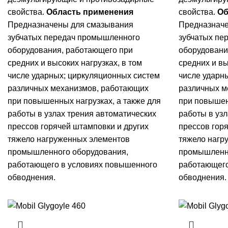
свойства.
Область применения
свойства.
Об
Предназначены для смазывания
Предназнач
зубчатых передач промышленного
зубчатых пе
оборудования, работающего при
оборудовани
средних и высоких нагрузках, в том
средних и вы
числе ударных; циркуляционных систем
числе ударн
различных механизмов, работающих
различных м
при повышенных нагрузках, а также для
при повышен
работы в узлах трения автоматических
работы в уз
прессов горячей штамповки и других
прессов гор
тяжело нагруженных элементов
тяжело нагр
промышленного оборудования,
промышленно
работающего в условиях повышенного
работающего
обводнения.
обводнения.