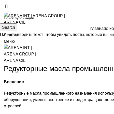
(+998) 99 120-00-11
(+998) 99 130-00-11
Search
ГЛАВНАЯ
О К
Начните вводить текст, чтобы увидеть посты, которые вы и
Search
Меню
Редукторные масла промышленн
Введение
Редукторные масла промышленного назначения использую
оборудования, уменьшают трение и предотвращают пере
отраслей.