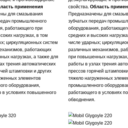
ласть применения
свойства.
Область примен
ены для смазывания
Предназначены для смазы
редач промышленного
зубчатых передач промышл
я, работающего при
оборудования, работающег
соких нагрузках, в том
средних и высоких нагрузка
ых; циркуляционных систем
числе ударных; циркуляцио
еханизмов, работающих
различных механизмов, ра
ных нагрузках, а также для
при повышенных нагрузках,
лах трения автоматических
работы в узлах трения авт
ячей штамповки и других
прессов горячей штамповки
уженных элементов
тяжело нагруженных элеме
го оборудования,
промышленного оборудова
 в условиях повышенного
работающего в условиях п
обводнения.