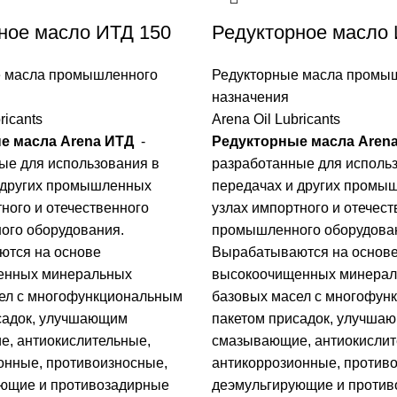
ное масло ИТД 150
Редукторное масло 
е масла промышленного
Редукторные масла промы
назначения
ricants
Arena Oil Lubricants
е масла Arena ИТД
-
Редукторные масла Aren
ые для использования в
разработанные для исполь
 других промышленных
передачах и других промы
ного и отечественного
узлах импортного и отечест
го оборудования.
промышленного оборудова
тся на основе
Вырабатываются на основ
енных минеральных
высокоочищенных минера
ел с многофункциональным
базовых масел с многофун
садок, улучшающим
пакетом присадок, улучша
, антиокислительные,
смазывающие, антиокислит
онные, противоизносные,
антикоррозионные, против
ющие и противозадирные
деэмульгирующие и проти