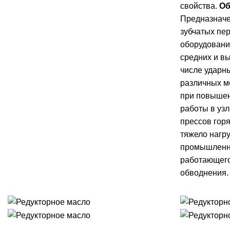
свойства.
Об
Предназнач
зубчатых пе
оборудовани
средних и вы
числе ударн
различных м
при повышен
работы в уз
прессов гор
тяжело нагр
промышленно
работающего
обводнения.