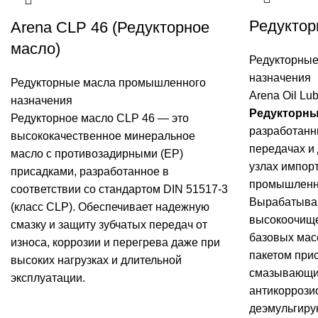
Редуктор
Arena CLP 46 (Редукторное
масло)
Редукторны
назначения
Редукторные масла промышленного
Arena Oil Lub
назначения
Редукторны
Редукторное масло CLP 46 — это
разработанн
высококачественное минеральное
передачах и
масло с противозадирными (EP)
узлах импорт
присадками, разработанное в
промышленно
соответствии со стандартом DIN 51517-3
Вырабатываю
(класс CLP). Обеспечивает надежную
высокоочищ
смазку и защиту зубчатых передач от
базовых мас
износа, коррозии и перегрева даже при
пакетом при
высоких нагрузках и длительной
смазывающие
эксплуатации.
антикоррози
деэмульгиру