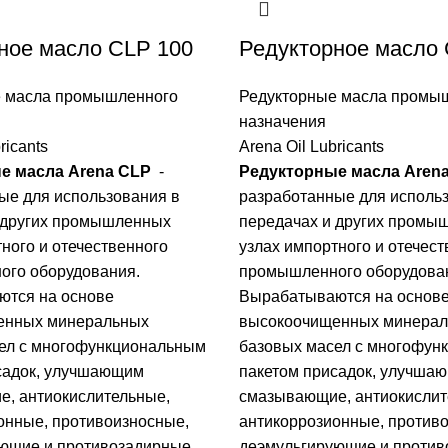
ное масло CLP 100
Редукторное масло 
е масла промышленного
Редукторные масла промы
назначения
ricants
Arena Oil Lubricants
е масла Arena CLP
-
Редукторные масла Aren
ые для использования в
разработанные для исполь
 других промышленных
передачах и других промы
ного и отечественного
узлах импортного и отечест
го оборудования.
промышленного оборудова
тся на основе
Вырабатываются на основ
енных минеральных
высокоочищенных минера
ел с многофункциональным
базовых масел с многофун
садок, улучшающим
пакетом присадок, улучша
, антиокислительные,
смазывающие, антиокислит
онные, противоизносные,
антикоррозионные, против
ющие и противозадирные
деэмульгирующие и проти