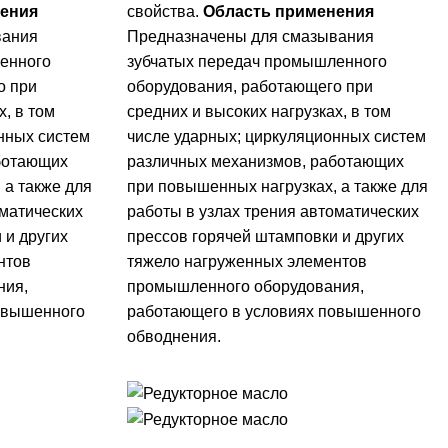
ения
свойства.
Область применения
вания
Предназначены для смазывания
енного
зубчатых передач промышленного
о при
оборудования, работающего при
х, в том
средних и высоких нагрузках, в том
нных систем
числе ударных; циркуляционных систем
ботающих
различных механизмов, работающих
 а также для
при повышенных нагрузках, а также для
оматических
работы в узлах трения автоматических
 и других
прессов горячей штамповки и других
нтов
тяжело нагруженных элементов
ния,
промышленного оборудования,
овышенного
работающего в условиях повышенного
обводнения.