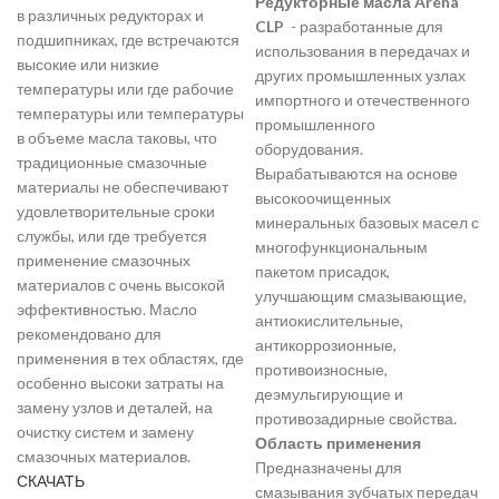
Редукторные масла Arena
в различных редукторах и
CLP
- разработанные для
подшипниках, где встречаются
использования в передачах и
высокие или низкие
других промышленных узлах
температуры или где рабочие
импортного и отечественного
температуры или температуры
промышленного
в объеме масла таковы, что
оборудования.
традиционные смазочные
Вырабатываются на основе
материалы не обеспечивают
высокоочищенных
удовлетворительные сроки
минеральных базовых масел с
службы, или где требуется
многофункциональным
применение смазочных
пакетом присадок,
материалов с очень высокой
улучшающим смазывающие,
эффективностью. Масло
антиокислительные,
рекомендовано для
антикоррозионные,
применения в тех областях, где
противоизносные,
особенно высоки затраты на
деэмульгирующие и
замену узлов и деталей, на
противозадирные свойства.
очистку систем и замену
Область применения
смазочных материалов.
Предназначены для
СКАЧАТЬ
смазывания зубчатых передач