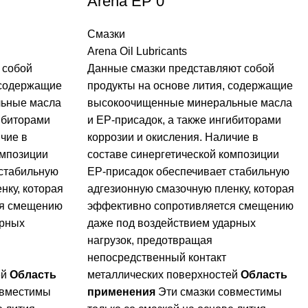
Arena EP 0
Смазки
Arena Oil Lubricants
 собой
Данные смазки представляют собой
 содержащие
продукты на основе лития, содержащие
ьные масла
высокоочищенные минеральные масла
гибиторами
и ЕP-присадок, а также ингибиторами
чие в
коррозии и окисления. Наличие в
омпозиции
составе синергетической композиции
 стабильную
EP-присадок обеспечивает стабильную
нку, которая
адгезионную смазочную пленку, которая
ся смещению
эффективно сопротивляется смещению
арных
даже под воздействием ударных
нагрузок, предотвращая
непосредственный контакт
ей
Область
металлических поверхностей
Область
овместимы
применения
Эти смазки совместимы