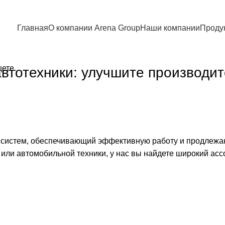
Главная
О компании Arena Group
Наши компании
Проду
щете.
втотехники: улучшите производит
 систем, обеспечивающий эффективную работу и продлежаю
или автомобильной техники, у нас вы найдете широкий асс