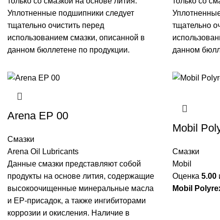
только со смазкой на основе лития.
только со см
Уплотненные подшипники следует
Уплотненные
тщательно очистить перед
тщательно о
использованием смазки, описанной в
использован
данном бюллетене по продукции.
данном бюлл
Arena EP 00
Mobil Pol
Смазки
Arena Oil Lubricants
Смазки
Данные смазки представляют собой
Mobil
продукты на основе лития, содержащие
Оценка
5.00
высокоочищенные минеральные масла
Mobil Polyr
и ЕP-присадок, а также ингибиторами
коррозии и окисления. Наличие в