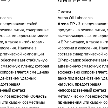
 — 2
Arena EP — 3
Смазки
ricants
Arena Oil Lubricants
представляют собой
Arena EP - 3
представляют
 основе лития, содержащие
продукты на основе лития,
енные минеральные масла
высокоочищенные минерал
к, а также ингибиторами
и ЕP-присадок, а также ин
кисления. Наличие в
коррозии и окисления. Нали
ергетической композиции
составе синергетической к
 обеспечивает стабильную
EP-присадок обеспечивает
 смазочную пленку, которая
адгезионную смазочную пле
 сопротивляется смещению
эффективно сопротивляет
здействием ударных
даже под воздействием уд
редотвращая
нагрузок, предотвращая
енный контакт
непосредственный контакт
их поверхностей
Область
металлических поверхност
я
Эти смазки совместимы
применения
Эти смазки с