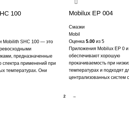
Mobilux EP 004
SHC 100
Смазки
Mobil
Оценка
5.00
из 5
 Mobilith SHC 100 — это
Приложения Mobilux EP 0 и
превосходными
обеспечивают хорошую
иками, предназначенные
прокачиваемость при низки
о спектра применений при
температурах и подходят д
ых температурах. Они
централизованных систем с
1
2
→