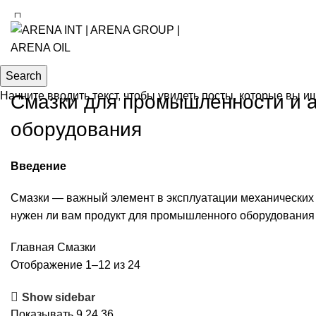
Search
Начните вводить текст, чтобы увидеть посты, которые вы и
Смазки для промышленности и а
оборудования
Введение
Смазки — важный элемент в эксплуатации механических
нужен ли вам продукт для промышленного оборудования 
Главная
Смазки
Отображение 1–12 из 24
Show sidebar
Показывать
9
24
36