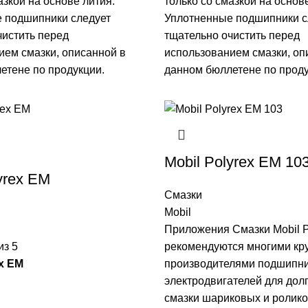
азкой на основе лития.
только со смазкой на основ
 подшипники следует
Уплотненные подшипники с
чистить перед
тщательно очистить перед
ием смазки, описанной в
использованием смазки, оп
етене по продукции.
данном бюллетене по проду
Mobil Polyrex EM 10
yrex EM
Смазки
Mobil
Приложения Смазки Mobil P
из 5
рекомендуются многими к
ex EM
производителями подшипни
электродвигателей для до
смазки шариковых и ролик