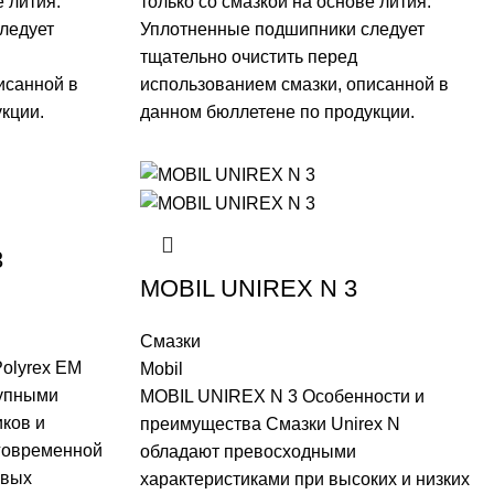
е лития.
только со смазкой на основе лития.
ледует
Уплотненные подшипники следует
тщательно очистить перед
исанной в
использованием смазки, описанной в
кции.
данном бюллетене по продукции.
3
MOBIL UNIREX N 3
Смазки
olyrex EM
Mobil
рупными
MOBIL UNIREX N 3 Особенности и
ков и
преимущества Смазки Unirex N
лговременной
обладают превосходными
овых
характеристиками при высоких и низких