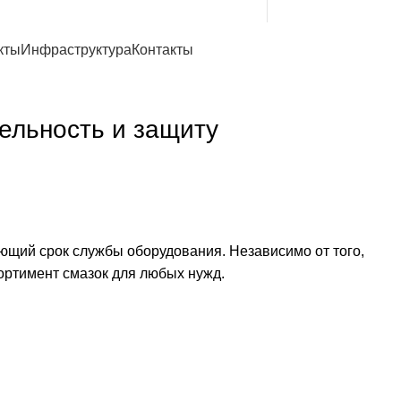
(+998) 99 120-00-11
(+998) 99 130-00-11
кты
Инфраструктура
Контакты
ельность и защиту
щий срок службы оборудования. Независимо от того,
ортимент смазок для любых нужд.