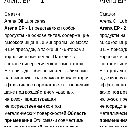
Arena EP — 1
Arena EP
Смазки
Смазки
Arena Oil Lubricants
Arena Oil Lub
Arena EP - 1
представляют собой
Arena EP - 2
продукты на основе лития, содержащие
продукты на
высокоочищенные минеральные масла
высокоочищ
и ЕP-присадок, а также ингибиторами
и ЕP-присадо
коррозии и окисления. Наличие в
коррозии и о
составе синергетической композиции
составе син
EP-присадок обеспечивает стабильную
EP-присадок
адгезионную смазочную пленку, которая
адгезионную
эффективно сопротивляется смещению
эффективно
даже под воздействием ударных
даже под во
нагрузок, предотвращая
нагрузок, п
непосредственный контакт
непосредств
металлических поверхностей
Область
металлическ
применения
Эти смазки совместимы
применени