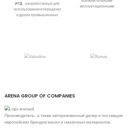
исключительными
ИТД
- разработанные для
эксплуатационными
использования в передачах
характеристиками
и других промышленных
узлах импортного и
отечественного
промышленного
оборудования.
Вырабатываются на основе
м
высокоочищенных
минеральных базовых масел
с многофункциональным
пакетом присадок,
улучшающим смазывающие,
антиокислительные,
антикоррозионные,
противоизносные,
деэмульгирующие и
ARENA GROUP OF COMPANIES
противозадирные свойства.
Область применения
Предназначены для
Производитель , а также авторизованный дилер и поставщик
смазывания зубчатых
европейских брендов масел и смазочных материалов.
передач промышленного
оборудования, работающего