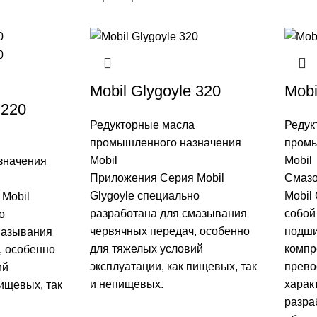
Mobil Glygoyle 320
Mobi
 220
Редукторные масла
Редук
промышленного назначения
промы
Mobil
Mobil
значения
Приложения Серия Mobil
Смазо
Glygoyle специально
Mobil
Mobil
разработана для смазывания
собой
о
червячных передач, особенно
подши
мазывания
для тяжелых условий
компр
, особенно
эксплуатации, как пищевых, так
прев
ий
и непищевых.
харак
пищевых, так
разра