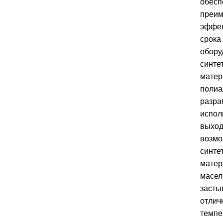
обесп
преим
эффек
срока
обору
синте
матер
полиа
разра
испол
выход
возмо
синте
матер
масел
засты
отлич
темпе