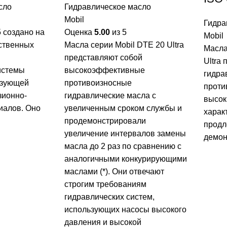
сло
Гидравлическое масло
Mobil
Гидра
 создано на
Оценка
5.00
из 5
Mobil
ственных
Масла серии Mobil DTE 20 Ultra
Масла
представляют собой
Ultra
истемы
высокоэффективные
гидра
изующей
противоизносные
проти
зионно-
гидравлические масла с
высок
иалов. Оно
увеличенным сроком службы и
харак
продемонстрировали
продл
увеличение интервалов замены
демон
масла до 2 раз по сравнению с
аналогичными конкурирующими
маслами (*). Они отвечают
строгим требованиям
гидравлических систем,
использующих насосы высокого
давления и высокой