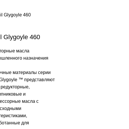
l Glygoyle 460
торные масла
шленного назначения
чные материалы серии
Glygoyle ™ представляют
 редукторные,
пниковые и
ессорные масла с
осходными
теристиками,
ботанные для