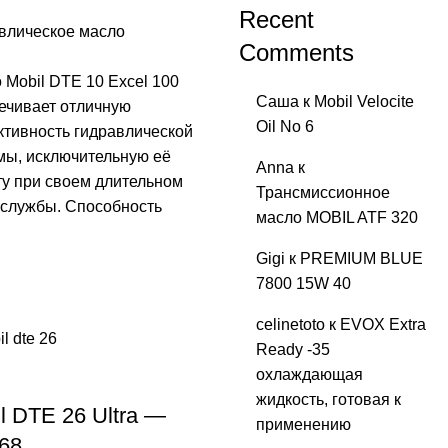
Recent
влическое масло
Comments
 Mobil DTE 10 Excel 100
Саша
к
Mobil Velocite
ечивает отличную
Oil No 6
тивность гидравлической
мы, исключительную её
Anna
к
ту при своем длительном
Трансмиссионное
 службы. Способность
масло MOBIL ATF 320
Gigi
к
PREMIUM BLUE
7800 15W 40
celinetoto
к
EVOX Extra
Ready -35
охлаждающая
жидкость, готовая к
l DTE 26 Ultra —
применению
68