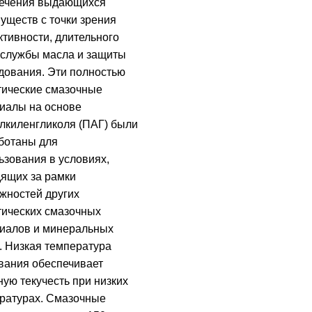
ечения выдающихся
уществ с точки зрения
тивности, длительного
 службы масла и защиты
дования. Эти полностью
тические смазочные
иалы на основе
лкиленгликоля (ПАГ) были
ботаны для
ьзования в условиях,
ящих за рамки
жностей других
тических смазочных
иалов и минеральных
. Низкая температура
вания обеспечивает
ную текучесть при низких
ратурах. Смазочные