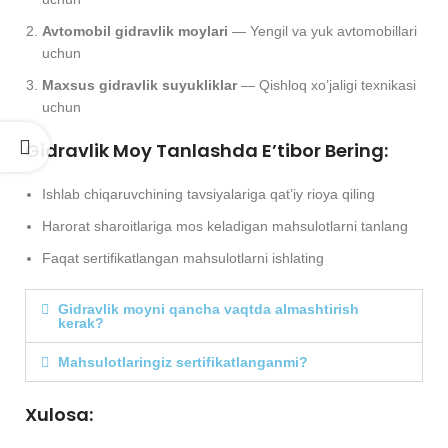
Avtomobil gidravlik moylari
— Yengil va yuk avtomobillari
uchun
Maxsus gidravlik suyukliklar
— Qishloq xo’jaligi texnikasi
uchun
Gidravlik Moy Tanlashda E’tibor Bering:
Ishlab chiqaruvchining tavsiyalariga qat’iy rioya qiling
Harorat sharoitlariga mos keladigan mahsulotlarni tanlang
Faqat sertifikatlangan mahsulotlarni ishlating
Gidravlik moyni qancha vaqtda almashtirish
kerak?
Mahsulotlaringiz sertifikatlanganmi?
Xulosa: