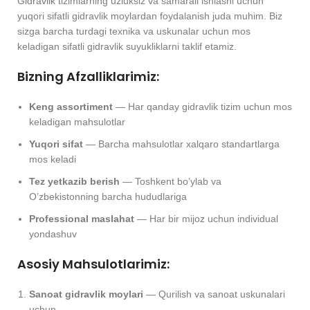
Gidravlik tizimlarning uzluksiz va samarali ishlashi uchun
yuqori sifatli gidravlik moylardan foydalanish juda muhim. Biz
sizga barcha turdagi texnika va uskunalar uchun mos
keladigan sifatli gidravlik suyukliklarni taklif etamiz.
Bizning Afzalliklarimiz:
Keng assortiment
— Har qanday gidravlik tizim uchun mos
keladigan mahsulotlar
Yuqori sifat
— Barcha mahsulotlar xalqaro standartlarga
mos keladi
Tez yetkazib berish
— Toshkent bo’ylab va
O’zbekistonning barcha hududlariga
Professional maslahat
— Har bir mijoz uchun individual
yondashuv
Asosiy Mahsulotlarimiz:
Sanoat gidravlik moylari
— Qurilish va sanoat uskunalari
uchun