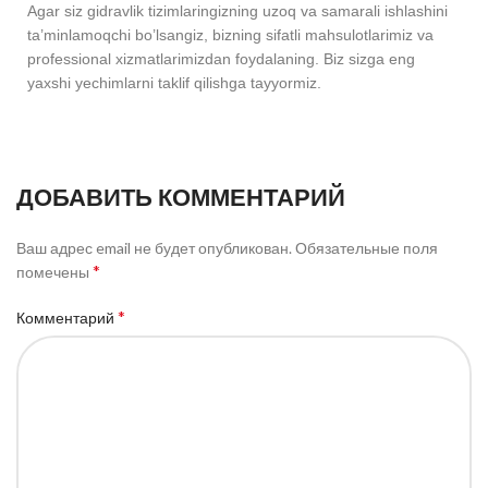
Agar siz gidravlik tizimlaringizning uzoq va samarali ishlashini
ta’minlamoqchi bo’lsangiz, bizning sifatli mahsulotlarimiz va
professional xizmatlarimizdan foydalaning. Biz sizga eng
yaxshi yechimlarni taklif qilishga tayyormiz.
ДОБАВИТЬ КОММЕНТАРИЙ
Ваш адрес email не будет опубликован.
Обязательные поля
*
помечены
*
Комментарий