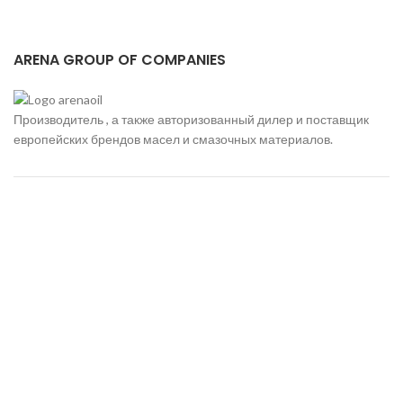
гидравлическими
установками.
Гидравлические масла
ARENA GROUP OF COMPANIES
отвечают требованиям
стандарта. Имеют
одобрения и соответствуют
эксплуатационным
Производитель , а также авторизованный дилер и поставщик
требованиям большинства
европейских брендов масел и смазочных материалов.
гидравлических систем,
может применяться в
гидросистемах подвижной
техники.