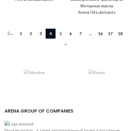
Моторные масла
Arena Oil Lubricants
←
1
2
3
4
5
6
7
…
16
17
18
→
ARENA GROUP OF COMPANIES
Производитель , а также авторизованный дилер и поставщик