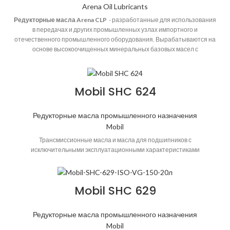
Arena Oil Lubricants
Редукторные масла Arena CLP
- разработанные для использования
в передачах и других промышленных узлах импортного и
отечественного промышленного оборудования. Вырабатываются на
основе высокоочищенных минеральных базовых масел с
многофункциональным пакетом присадок, улучшающим
смазывающие, антиокислительные, антикоррозионные,
противоизносные, деэмульгирующие и противозадирные свойства.
Mobil SHC 624
Область применения
Предназначены для смазывания зубчатых
передач промышленного оборудования, работающего при средних и
высоких нагрузках, в том числе ударных; циркуляционных систем
Редукторные масла промышленного назначения
различных механизмов, работающих при повышенных нагрузках, а
Mobil
также для работы в узлах трения автоматических прессов горячей
штамповки и других тяжело нагруженных элементов промышленного
Трансмиссионные масла и масла для подшипников с
оборудования, работающего в условиях повышенного обводнения.
исключительными эксплуатационными характеристиками
Mobil SHC 629
Редукторные масла промышленного назначения
Mobil