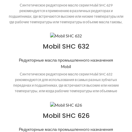
Синтетическое редукторное масло серии Mobil SHC 629
рекомендуется к применению в различных редукторах и
подшипниках, где встречаются высокие или низкие температуры или
где рабочие температуры или температуры в объеме масла таковы,
что традиционные смазочные материалы не обеспечивают
удовлетворительные сроки службы, или где требуется применение
смазочных материалов с очень высокой эффективностью.
СКАЧАТЬ
Mobil SHC 632
Редукторные масла промышленного назначения
Mobil
Синтетическое редукторное масло серии Mobil SHC 632
рекомендуются для использования в самых разных зубчатых
передачах и подшипниках, где встречаются высокие или низкие
температуры, или когда рабочие температуры или объемные
температуры масла таковы, что обычные смазочные материалы
дают неудовлетворительный срок службы, или где желательна
повышенная эффективность. Они особенно эффективны в тех
Mobil SHC 626
случаях, когда затраты на техническое обслуживание, связанные с
заменой компонентов, очисткой системы и заменой смазочных
материалов, высоки.
СКАЧАТЬ
Редукторные масла промышленного назначения