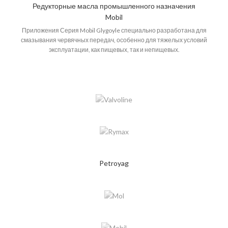
Редукторные масла промышленного назначения
различных механизмов, работающих при повышенных нагрузках, а
Mobil
также для работы в узлах трения автоматических прессов горячей
штамповки и других тяжело нагруженных элементов промышленного
Приложения Серия Mobil Glygoyle специально разработана для
оборудования, работающего в условиях повышенного обводнения.
смазывания червячных передач, особенно для тяжелых условий
эксплуатации, как пищевых, так и непищевых.
Petroyag