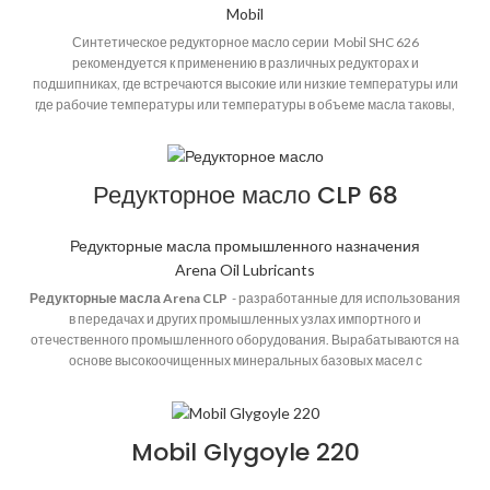
Mobil
Синтетическое редукторное масло серии Mobil SHC 626
рекомендуется к применению в различных редукторах и
подшипниках, где встречаются высокие или низкие температуры или
где рабочие температуры или температуры в объеме масла таковы,
что традиционные смазочные материалы не обеспечивают
удовлетворительные сроки службы, или где требуется применение
смазочных материалов с очень высокой эффективностью. Масло
Редукторное масло CLP 68
рекомендовано для применения в тех областях, где особенно высоки
затраты на замену узлов и деталей, на очистку систем и замену
смазочных материалов.
СКАЧАТЬ
Редукторные масла промышленного назначения
Arena Oil Lubricants
Редукторные масла Arena CLP
- разработанные для использования
в передачах и других промышленных узлах импортного и
отечественного промышленного оборудования. Вырабатываются на
основе высокоочищенных минеральных базовых масел с
многофункциональным пакетом присадок, улучшающим
смазывающие, антиокислительные, антикоррозионные,
противоизносные, деэмульгирующие и противозадирные свойства.
Mobil Glygoyle 220
Область применения
Предназначены для смазывания зубчатых
передач промышленного оборудования, работающего при средних и
высоких нагрузках, в том числе ударных; циркуляционных систем