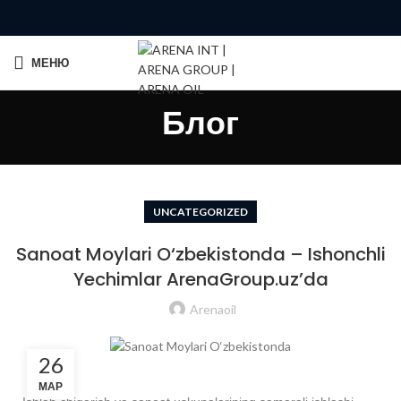
МЕНЮ
Блог
UNCATEGORIZED
Sanoat Moylari O‘zbekistonda – Ishonchli
Yechimlar ArenaGroup.uz’da
Arenaoil
26
МАР