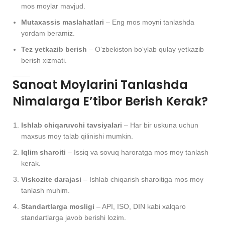
mos moylar mavjud.
Mutaxassis maslahatlari
– Eng mos moyni tanlashda
yordam beramiz.
Tez yetkazib berish
– O‘zbekiston bo‘ylab qulay yetkazib
berish xizmati.
Sanoat Moylarini Tanlashda
Nimalarga E’tibor Berish Kerak?
Ishlab chiqaruvchi tavsiyalari
– Har bir uskuna uchun
maxsus moy talab qilinishi mumkin.
Iqlim sharoiti
– Issiq va sovuq haroratga mos moy tanlash
kerak.
Viskozite darajasi
– Ishlab chiqarish sharoitiga mos moy
tanlash muhim.
Standartlarga mosligi
– API, ISO, DIN kabi xalqaro
standartlarga javob berishi lozim.