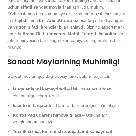
Ishlab chiqarish va sanoat uskunalarining samarali ishlashi
uchun
sifatli sanoat moylari
tanlash juda muhim.
O‘zbekistonda turli kompaniyalar arzon, ammo sifatsiz moylar
taklif qilishi mumkin.
ArenaGroup.uz
esa faqat tasdiqlangan
va
yuqori sifatli brendlar
bilan ishlaydi. Bizning assortimen­
timizda
Arena Oil Lubricants, Mobil, Tatneft, Valvoline
kabi
jahon miqyosida tan olingan kompaniyalarning mahsulotlari
mavjud.
Sanoat Moylarining Muhimligi
Sanoat moylari quyidagi asosiy funksiyalarni bajaradi:
Ishqalanishni kamaytiradi
– Uskunalar tez ishdan
chiqmasligi uchun kerak.
Issiqlikni tarqatadi
– Harorat barqarorligini ta’minlaydi.
Korroziyaga qarshi himoya qiladi
– Uskunalarni
zanglashdan saqlaydi.
Texnik xizmat ko‘rsatish xarajatlarini kamaytiradi
–