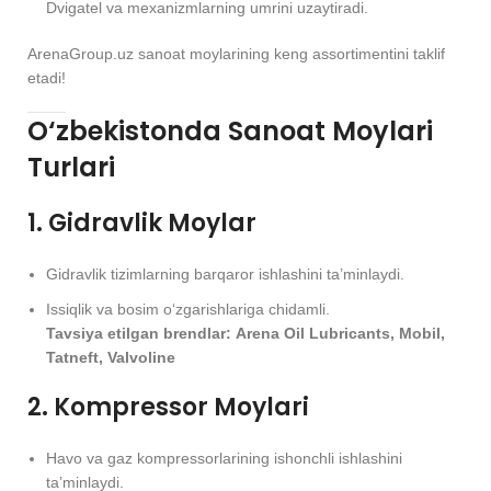
Dvigatel va mexanizmlarning umrini uzaytiradi.
ArenaGroup.uz sanoat moylarining keng assortimentini taklif
etadi!
O‘zbekistonda Sanoat Moylari
Turlari
1. Gidravlik Moylar
Gidravlik tizimlarning barqaror ishlashini ta’minlaydi.
Issiqlik va bosim o‘zgarishlariga chidamli.
Tavsiya etilgan brendlar:
Arena Oil Lubricants, Mobil,
Tatneft, Valvoline
2. Kompressor Moylari
Havo va gaz kompressorlarining ishonchli ishlashini
ta’minlaydi.