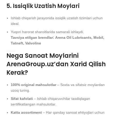
5. Issiqlik Uzatish Moylari
Ishlab chiqarish jarayonida issiqlik uzatish tizimlari uchun
ideal.
Yuqori harorat sharoitlarida samarali ishlaydi.
Tavsiya etilgan brendlar:
Arena Oil Lubricants, Mobil,
Tatneft, Valvoline
Nega Sanoat Moylarini
ArenaGroup.uz’dan Xarid Qilish
Kerak?
100% original mahsulotlar
– Soxta va sifatsiz moylardan
uzoq turing.
Sifat kafolati
– Ishlab chiqaruvchilar tasdiqlagan
sertifikatlangan mahsulotlar.
Katta assortiment
– Har qanday sanoat ehtiyojlari uchun