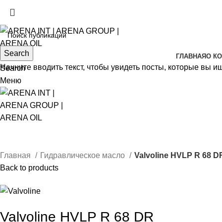
(+998) 99 120-00-11
(+998) 99 130-00-11
Search
ГЛАВНАЯ
О К
Начните вводить текст, чтобы увидеть посты, которые вы и
Search
Меню
Click to enlarge
Главная
Гидравлическое масло
Valvoline HVLP R 68 D
Back to products
Valvoline HVLP R 68 DR