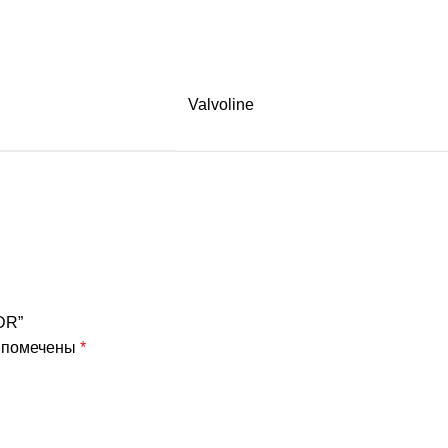
Valvoline
DR”
я помечены
*