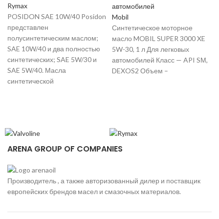
Rymax
автомобилей
POSIDON SAE 10W/40 Posidon
Mobil
представлен
Синтетическое моторное
полусинтетическим маслом;
масло MOBIL SUPER 3000 XE
SAE 10W/40 и два полностью
5W-30, 1 л Для легковых
синтетических; SAE 5W/30 и
автомобилей Класс — API SМ,
SAE 5W/40. Масла
DEXOS2 Объем –
синтетической
P
ARENA GROUP OF COMPANIES
Производитель , а также авторизованный дилер и поставщик
европейских брендов масел и смазочных материалов.