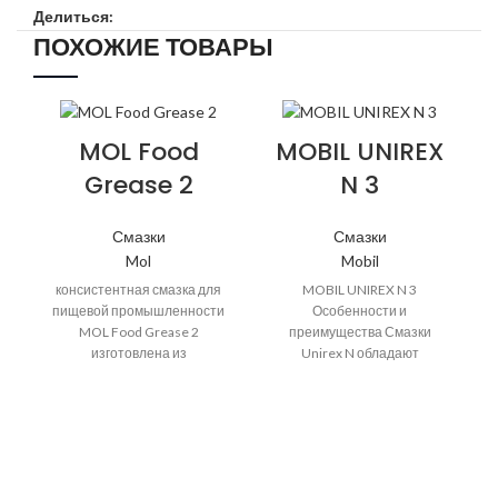
Делиться:
ПОХОЖИЕ ТОВАРЫ
MOL Food
MOBIL UNIREX
Grease 2
N 3
Смазки
Смазки
Mol
Mobil
консистентная смазка для
MOBIL UNIREX N 3
пищевой промышленности
Особенности и
MOL Food Grease 2
преимущества Смазки
изготовлена из
Unirex N обладают
синтетического базового
превосходными
масла и алюминиевого
характеристиками при
комплексного загустителя.
высоких и низких
Это продукт,
температурах,
водостойкостью и