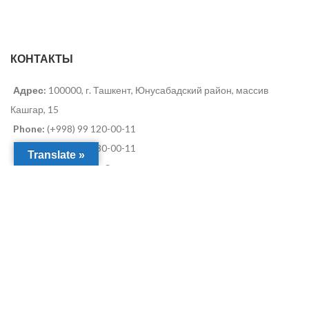
КОНТАКТЫ
Адрес:
100000, г. Ташкент, Юнусабадский район, массив
Кашгар, 15
Phone:
(+998) 99 120-00-11
Phone:
(+998) 99 130-00-11
Translate »
Отдел продаж:
info@arenagroup.uz
Для предложений:
info@arenagroup.uz
SShS
2022-2025 CREATED BY
SShS.uz
.