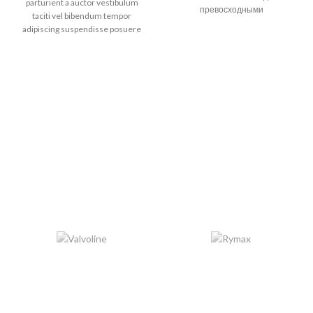
parturient a auctor vestibulum
превосходными
taciti vel bibendum tempor
характеристиками при высоких
adipiscing suspendisse posuere
и низких температурах,
libero penatibus
водостойкостью и