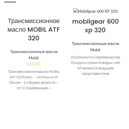
Трансмиссионное
mobilgear 600
масло MOBIL ATF
xp 320
320
Трансмиссионные масла
Mobil
Трансмиссионные масла
Особенности и преимущества
Mobil
Продукты серии Mobilgear 600
XP являются ведущим
Трансмиссионное масло MOBIL
представителем
ATF 320 Класс — GM Dexron III
индустриальных смазочных
Объем – 1 л Индекс вязкости —
материалов марки Mobil,
197 Спецификации —
которые пользуются
репутацией благодаря