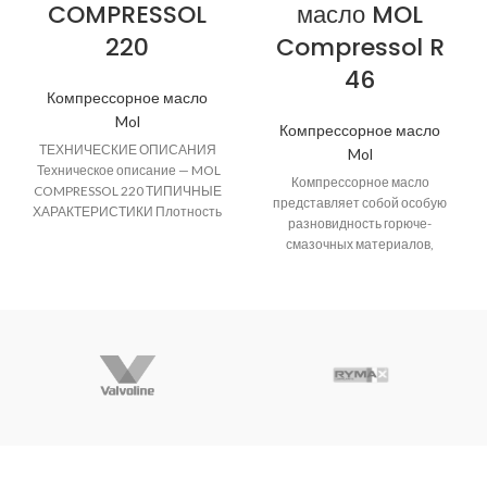
COMPRESSOL
масло MOL
220
Compressol R
46
Компрессорное масло
Mol
Компрессорное масло
ТЕХНИЧЕСКИЕ ОПИСАНИЯ
Mol
Техническое описание — MOL
Компрессорное масло
COMPRESSOL 220 ТИПИЧНЫЕ
представляет собой особую
ХАРАКТЕРИСТИКИ Плотность
разновидность горюче-
при 15°C [г/cм3] 0,893
смазочных материалов,
Кинематическая вязкость при
специально разработанную
40°C [мм2/с]
для использования в
подвижных узлах и агрегатах
компрессорного оборудования.
Компрессорное