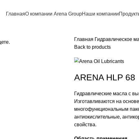
Главная
О компании Arena Group
Наши компании
Продукт
Главная
Гидравлическое м
щете.
Back to products
ARENA HLP 68
Гидравлические масла c вы
Изготавливаются на основ
многофункциональным паке
антиокислительные, антик
свойства.
Область применения