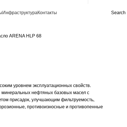
(+998) 99 120-00-11
(+998) 99 130-00-11
ы
Инфраструктура
Контакты
Search
асло
ARENA HLP 68
соким уровнем эксплуатационных свойств.
е минеральных нефтяных базовых масел с
том присадок, улучшающим фильтруемость,
оррозионные, противоизносные и противопенные