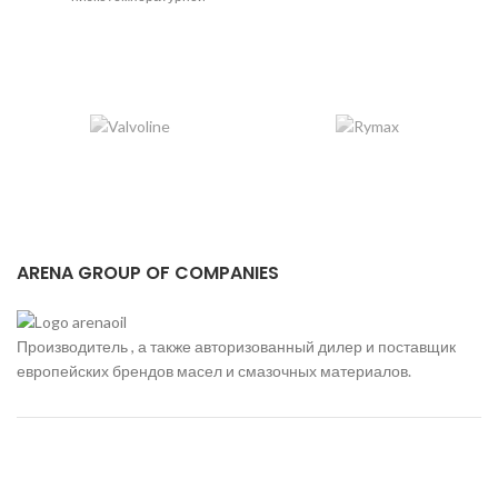
охлаждающей жидкости на
основе моноэтиленгликоля,
изготовленный по
карбоксилатной технологии
ARENA GROUP OF COMPANIES
Производитель , а также авторизованный дилер и поставщик
к
европейских брендов масел и смазочных материалов.