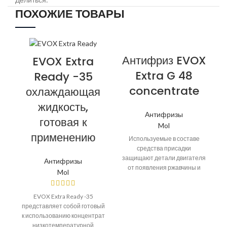
ПОХОЖИЕ ТОВАРЫ
Антифриз EVOX
EVOX Extra
Extra G 48
Ready -35
concentrate
охлаждающая
жидкость,
Антифризы
готовая к
Mol
применению
Используемые в составе
средства присадки
защищают детали двигателя
Антифризы
от появления ржавчины и
Mol
трещин, а также
способствуют более
EVOX Extra Ready -35
длительному сроку службы
представляет собой готовый
к использованию концентрат
низкотемпературной