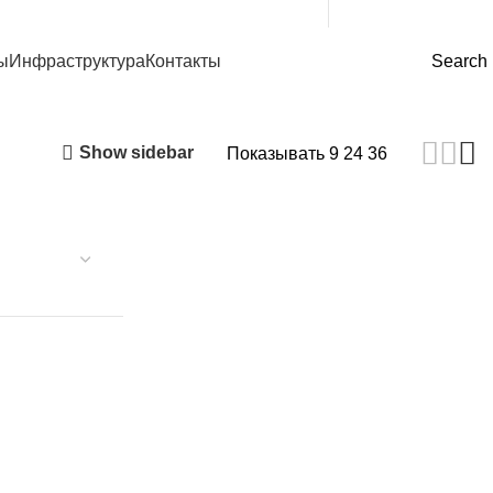
(+998) 99 120-00-11
(+998) 99 130-00-11
ы
Инфраструктура
Контакты
Search
Show sidebar
Показывать
9
24
36