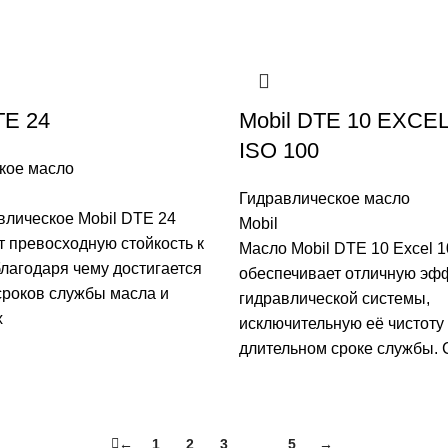
TE 24
Mobil DTE 10 EXCE
ISO 100
кое масло
Гидравлическое масло
влическое Mobil DTE 24
Mobil
т превосходную стойкость к
Масло Mobil DTE 10 Excel 1
лагодаря чему достигается
обеспечивает отличную эф
сроков службы масла и
гидравлической системы,
х
исключительную её чистоту
длительном сроке службы. 
←
1
2
3
4
5
→