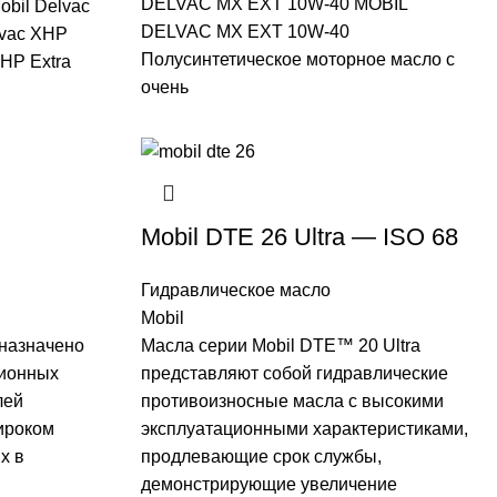
DELVAC MX EXT 10W-40 MOBIL
bil Delvac
DELVAC MX EXT 10W-40
lvac XHP
Полусинтетическое моторное масло с
XHP Extra
очень
Mobil DTE 26 Ultra — ISO 68
Гидравлическое масло
Mobil
дназначено
Масла серии Mobil DTE™ 20 Ultra
ционных
представляют собой гидравлические
лей
противоизносные масла с высокими
ироком
эксплуатационными характеристиками,
х в
продлевающие срок службы,
демонстрирующие увеличение