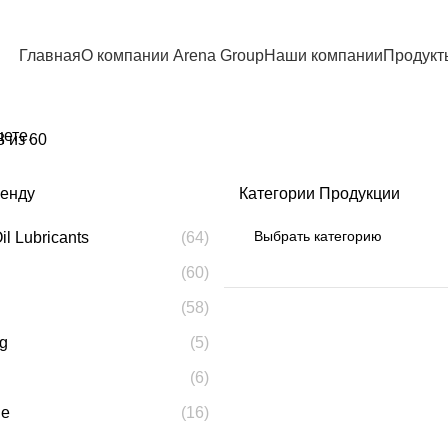
Главная
О компании Arena Group
Наши компании
Продукт
щете.
 из 60
ренду
Категории Продукции
il Lubricants
(64)
(60)
(58)
g
(5)
(6)
ne
(16)