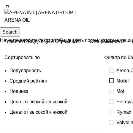
Search
Начните вводить текст, чтобы увидеть посты, которые вы и
Главная
ПРОДУКЦИЯ
Страница 4
Отображение 37–48
Сортировать по
Фильтр по б
Популярность
Arena O
Средний рейтинг
Mobil
Новинка
Mol
Цена: от низкой к высокой
Petroya
Цена: от высокой к низкой
Rymax
Valvoli