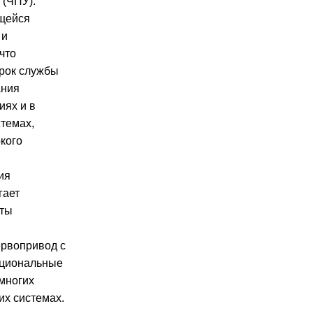
(ЧПУ).
щейся
 и
что
срок службы
ания
иях и в
стемах,
кого
ия
гает
нты
ервопривод с
рциональные
многих
их системах.