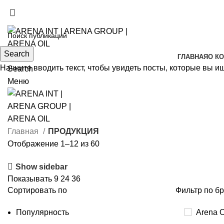
(+998) 99 120-00-11
(+998) 99 130-00-11
Search
ГЛАВНАЯ
О К
Начните вводить текст, чтобы увидеть посты, которые вы и
Search
Меню
Главная
ПРОДУКЦИЯ
Отображение 1–12 из 60
Show sidebar
Показывать
9
24
36
Сортировать по
Фильтр по б
Популярность
Arena O