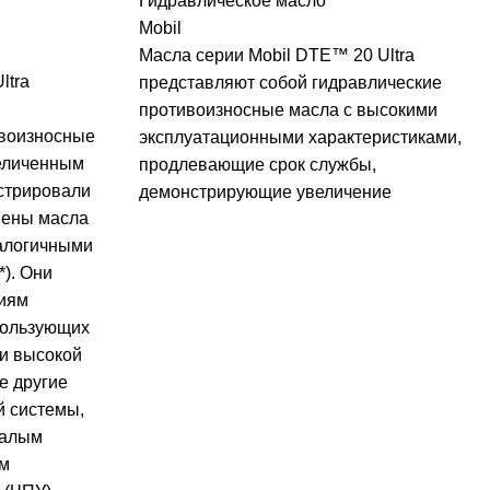
Гидравлическое масло
Mobil
Масла серии Mobil DTE™ 20 Ultra
ltra
представляют собой гидравлические
противоизносные масла с высокими
воизносные
эксплуатационными характеристиками,
величенным
продлевающие срок службы,
стрировали
демонстрирующие увеличение
мены масла
налогичными
). Они
ниям
пользующих
и высокой
е другие
й системы,
малым
ым