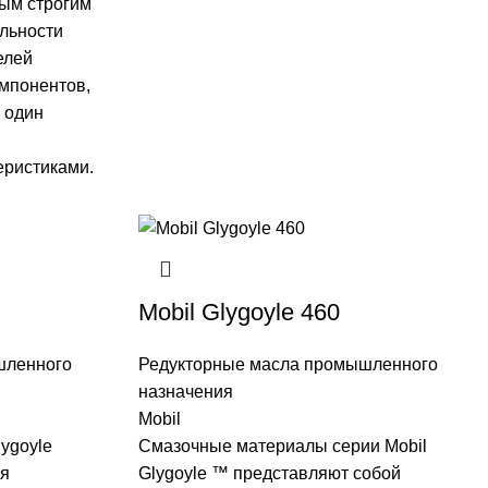
мым строгим
льности
елей
омпонентов,
 один
еристиками.
Mobil Glygoyle 460
шленного
Редукторные масла промышленного
назначения
Mobil
ygoyle
Смазочные материалы серии
Mobil
ля
Glygoyle ™ представляют собой