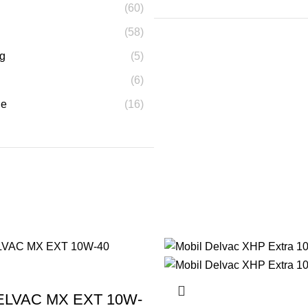
(60)
(58)
g
(5)
(6)
ne
(16)
ELVAC MX EXT 10W-