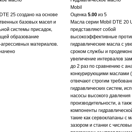
Mobil
 DTE 25 создано на основе
Оценка
5.00
из 5
твенных базовых масел и
Масла серии Mobil DTE 20 U
ьной системы присадок,
представляют собой
щей образование
высокоэффективные проти
-агрессивных материалов.
гидравлические масла с у
начено
сроком службы и продемон
увеличение интервалов за
до 2 раз по сравнению с а
конкурирующими маслами (*
отвечают строгим требова
гидравлических систем, ис
насосы высокого давления 
производительности, а такж
компоненты гидравлическо
такие как сервоклапаны с 
зазором и станки с числов